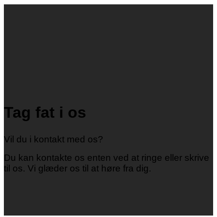
Tag fat i os
Vil du i kontakt med os?
Du kan kontakte os enten ved at ringe eller skrive
til os. Vi glæder os til at høre fra dig.