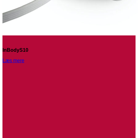
InBodyS10
Læs mere