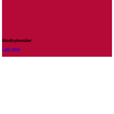
Blodtryksmåler
Læs mere