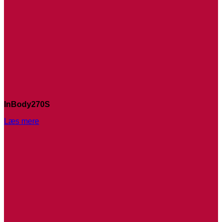
InBody270S
Læs mere