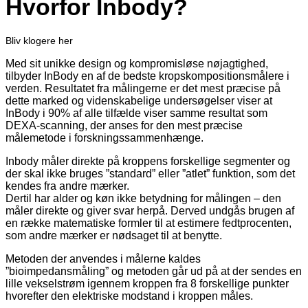
Hvorfor Inbody?
Bliv klogere her
Med sit unikke design og kompromisløse nøjagtighed,
tilbyder InBody en af de bedste kropskompositionsmålere i
verden. Resultatet fra målingerne er det mest præcise på
dette marked og videnskabelige undersøgelser viser at
InBody i 90% af alle tilfælde viser samme resultat som
DEXA-scanning, der anses for den mest præcise
målemetode i forskningssammenhænge.
Inbody måler direkte på kroppens forskellige segmenter og
der skal ikke bruges ”standard” eller ”atlet” funktion, som det
kendes fra andre mærker.
Dertil har alder og køn ikke betydning for målingen – den
måler direkte og giver svar herpå. Derved undgås brugen af
en række matematiske formler til at estimere fedtprocenten,
som andre mærker er nødsaget til at benytte.
Metoden der anvendes i målerne kaldes
”bioimpedansmåling” og metoden går ud på at der sendes en
lille vekselstrøm igennem kroppen fra 8 forskellige punkter
hvorefter den elektriske modstand i kroppen måles.